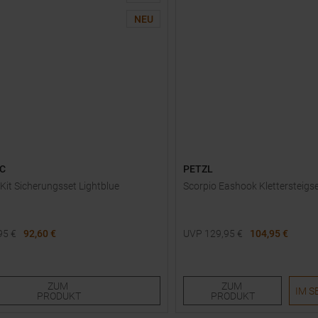
NEU
C
PETZL
 Kit Sicherungsset Lightblue
Scorpio Eashook Klettersteigs
95
€
92,60 €
UVP
129,95
€
104,95 €
röße
Einheitsgröße
ZUM
ZUM
IM S
PRODUKT
PRODUKT