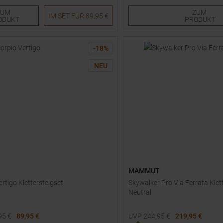
ZUM
ZUM
IM SET FÜR
89,95 €
ODUKT
PRODUKT
-
18
%
NEU
MAMMUT
rtigo Klettersteigset
Skywalker Pro Via Ferrata Klet
Neutral
95
€
89,95 €
UVP
244,95
€
219,95 €