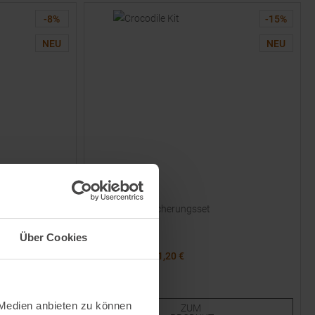
-
8
%
-
15
%
NEU
NEU
SKYLOTEC
Crocodile Kit Sicherungsset
Über Cookies
UVP
24,95
€
21,20 €
Einheitsgröße
 Medien anbieten zu können
ZUM
ET FÜR
99,95 €