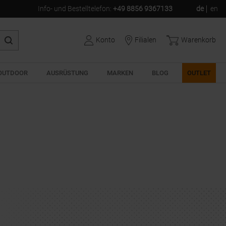
Info- und Bestelltelefon
:
+49 8856 9367133
de
en
Konto
Filialen
Warenkorb
OUTDOOR
AUSRÜSTUNG
MARKEN
BLOG
OUTLET