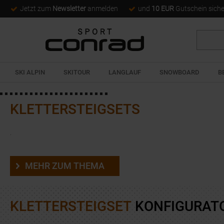
Jetzt zum
Newsletter
anmelden
und
10 EUR
Gutschein sich
Suche
SKI ALPIN
SKITOUR
LANGLAUF
SNOWBOARD
B
KLETTERSTEIGSETS
.
MEHR ZUM THEMA
KLETTERSTEIGSET
KONFIGURAT