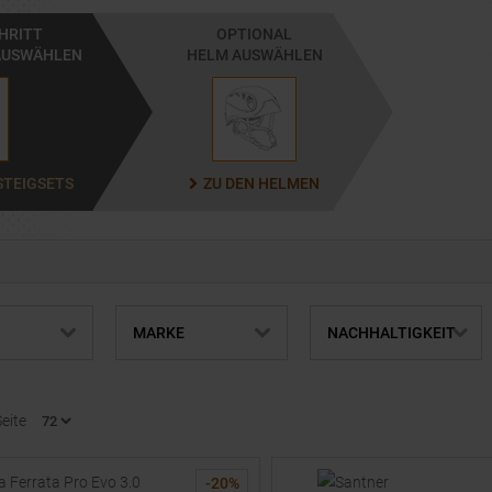
CHRITT
OPTIONAL
AUSWÄHLEN
HELM AUSWÄHLEN
STEIGSETS
ZU DEN HELMEN
MARKE
NACHHALTIGKEIT
Seite
-
20
%