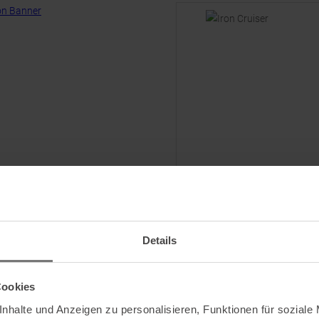
BLACK DIAMOND
Iron Cruiser Klettersteigset
Details
UVP
119,95
€
109,95 €
Einheitsgröße
Cookies
nhalte und Anzeigen zu personalisieren, Funktionen für soziale
ZUM
IM S