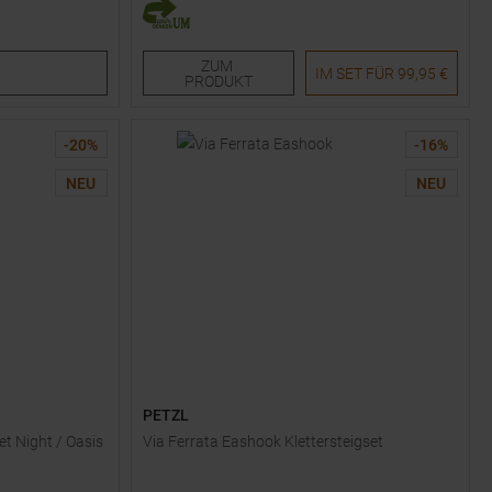
Einheitsgröße
ZUM
IM SET FÜR
99,95 €
PRODUKT
-
20
%
-
16
%
NEU
NEU
PETZL
et Night / Oasis
Via Ferrata Eashook Klettersteigset