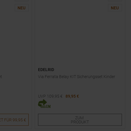
NEU
NEU
EDELRID
et
Via Ferrata Belay KIT Sicherungsset Kinder
UVP
109,95
€
89,95 €
Verfügbare Größen:
15
ZUM
ET FÜR
99,95 €
PRODUKT