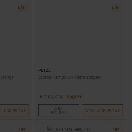
NEU
NEU
PETZL
/ Orange
Scorpio Vertigo SW Klettersteigset
UVP
129,95
€
104,95 €
Einheitsgröße
ZUM
ET FÜR
99,95 €
IM SET FÜR
99,95 €
PRODUKT
-
19
%
-
18
%