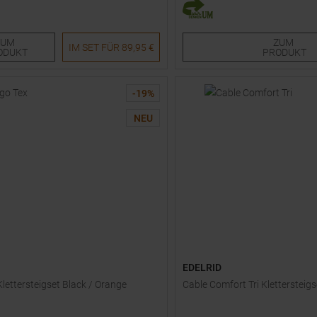
röße
Verfügbare Größen:
XS
ZUM
ZUM
IM SET FÜR
89,95 €
ODUKT
PRODUKT
-
19
%
NEU
EDELRID
Klettersteigset Black / Orange
Cable Comfort Tri Klettersteigs