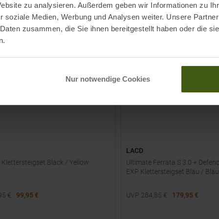
PRODUKT
Website zu analysieren. Außerdem geben wir Informationen zu I
r soziale Medien, Werbung und Analysen weiter. Unsere Partner
 Daten zusammen, die Sie ihnen bereitgestellt haben oder die s
-
23
%
n.
NEU
Nur notwendige Cookies
LACD
Klettersteigset Black / Yellow
Ultimate Ferrata S 3.0 + Defen
EXP Klettersteigset Blau / Bla
95
€
99,95 €
UVP
284,85
€
179,95 €
röße
Verfügbare Größen:
LXL
S/M