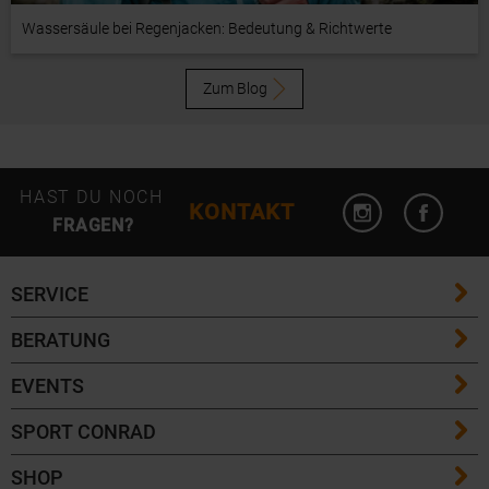
Wassersäule bei Regenjacken: Bedeutung & Richtwerte
Zum Blog
HAST DU NOCH
KONTAKT
FRAGEN?
SERVICE
BERATUNG
FAQ / Hilfe
EVENTS
Größentabellen
Versandkosten
SPORT CONRAD
Eventübersicht
Skilängen Guide
Lieferzeiten
SHOP
Kontakt
Community Events
Skitouren Guide
Rücksendungen