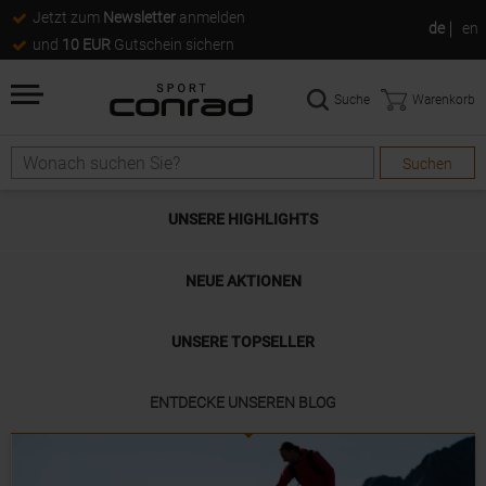
Jetzt zum
Newsletter
anmelden
de
en
und
10 EUR
Gutschein sichern
Suche
Warenkorb
Suchen
UNSERE HIGHLIGHTS
NEUE AKTIONEN
UNSERE TOPSELLER
ENTDECKE UNSEREN BLOG