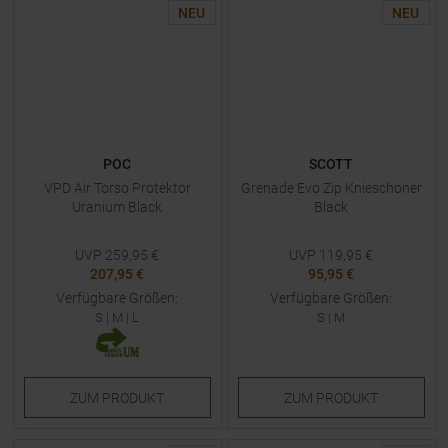
NEU
NEU
POC
SCOTT
VPD Air Torso Protektor
Grenade Evo Zip Knieschoner
Uranium Black
Black
UVP
259,95
€
UVP
119,95
€
207,95 €
95,95 €
Verfügbare Größen:
Verfügbare Größen:
S
|
M
|
L
S
|
M
ZUM
PRODUKT
ZUM
PRODUKT