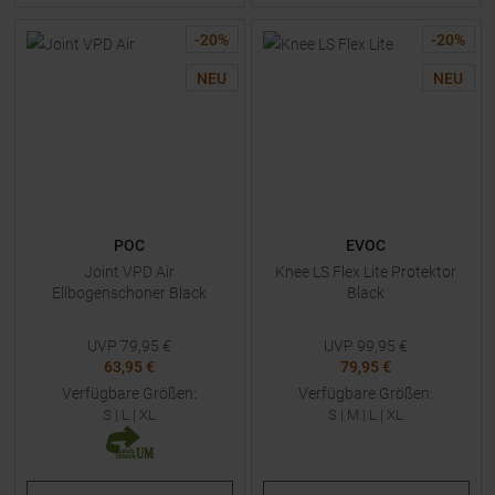
-
20
%
-
20
%
NEU
NEU
POC
EVOC
Joint VPD Air
Knee LS Flex Lite Protektor
Ellbogenschoner Black
Black
UVP
79,95
€
UVP
99,95
€
63,95 €
79,95 €
Verfügbare Größen:
Verfügbare Größen:
S
|
L
|
XL
S
|
M
|
L
|
XL