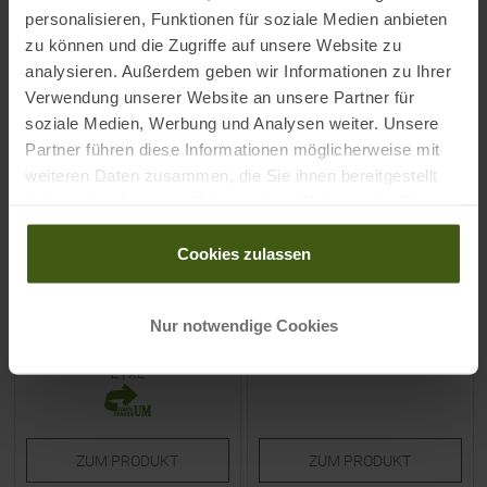
-
20
%
-
20
%
personalisieren, Funktionen für soziale Medien anbieten
NEU
NEU
zu können und die Zugriffe auf unsere Website zu
analysieren. Außerdem geben wir Informationen zu Ihrer
Verwendung unserer Website an unsere Partner für
soziale Medien, Werbung und Analysen weiter. Unsere
Partner führen diese Informationen möglicherweise mit
weiteren Daten zusammen, die Sie ihnen bereitgestellt
haben oder die sie im Rahmen Ihrer Nutzung der Dienste
POC
EVOC
gesammelt haben.
Joint VPD Air Knieschoner
Torso Protector Pin Pack 1,5
Cookies zulassen
Uranium Black
Hüfttasche Black
UVP
89,95
€
UVP
74,95
€
Nur notwendige Cookies
71,95 €
59,95 €
Verfügbare Größen:
Einheitsgröße
L
|
XL
ZUM
PRODUKT
ZUM
PRODUKT