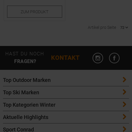
ZUM
PRODUKT
Artikel pro Seite
Instagram öffn
Facebo
HAST DU NOCH
KONTAKT
FRAGEN?
Top Outdoor Marken
Top Ski Marken
Patagonia
Top Kategorien Winter
ATK Bindungen
Maloja
Aktuelle Highlights
Ski
K2 Ski
Salomon
Sport Conrad
Maloja Fahrradbekleidung
Skitouren Ski
Völkl Ski
Icebreaker