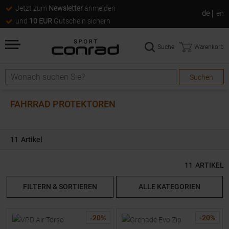
Jetzt zum
Newsletter
anmelden
de
en
und
10 EUR
Gutschein sichern
Suche
Warenkorb
Suchen
Suche
FAHRRAD PROTEKTOREN
11
Artikel
11
ARTIKEL
FILTERN & SORTIEREN
ALLE KATEGORIEN
-
20
%
-
20
%