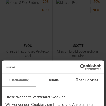
-
20
%
-
20
%
NEU
NEU
EVOC
SCOTT
Knee LS Flex Enduro Protektor
Mission Evo Ellbogenschoner
Black
Black Kinder
UVP
119,95
€
UVP
54,95
€
95,95 €
43,95 €
Verfügbare Größen:
Verfügbare Größen:
Zustimmung
Details
Über Cookies
S
|
M
|
L
|
XL
XS
ZUM
PRODUKT
ZUM
PRODUKT
Diese Webseite verwendet Cookies
Wir verwenden Cookies, um Inhalte und Anzeigen zu