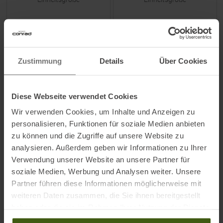
ZUM
PRODUKT
ZUM
PRODUKT
Zustimmung
Details
Über Cookies
-
20
%
-
20
%
NEU
NEU
Diese Webseite verwendet Cookies
Wir verwenden Cookies, um Inhalte und Anzeigen zu
personalisieren, Funktionen für soziale Medien anbieten
zu können und die Zugriffe auf unsere Website zu
analysieren. Außerdem geben wir Informationen zu Ihrer
CHPO
CHPO
Verwendung unserer Website an unsere Partner für
Siri Photochromic
Erica Sonnenbrille Pink
soziale Medien, Werbung und Analysen weiter. Unsere
Sonnenbrille White / Red
Partner führen diese Informationen möglicherweise mit
Photocromic
weiteren Daten zusammen, die Sie ihnen bereitgestellt
UVP
44,95
€
UVP
39,95
€
haben oder die sie im Rahmen Ihrer Nutzung der Dienste
35,95 €
31,95 €
gesammelt haben.
Einheitsgröße
Einheitsgröße