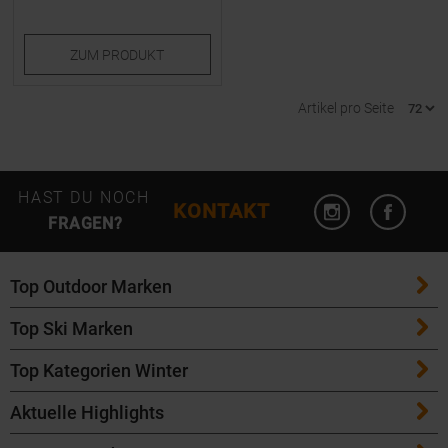
ZUM
PRODUKT
Artikel pro Seite
Instagram öffn
Facebo
HAST DU NOCH
KONTAKT
FRAGEN?
Top Outdoor Marken
Top Ski Marken
Patagonia
Top Kategorien Winter
ATK Bindungen
Maloja
Aktuelle Highlights
Ski
K2 Ski
Salomon