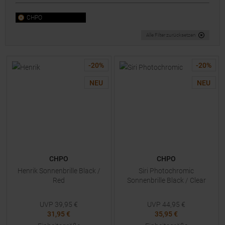
CHPO
Alle Filter zurücksetzen
-
20
%
-
20
%
NEU
NEU
CHPO
CHPO
Henrik Sonnenbrille Black /
Siri Photochromic
Red
Sonnenbrille Black / Clear
UVP
39,95
€
UVP
44,95
€
31,95 €
35,95 €