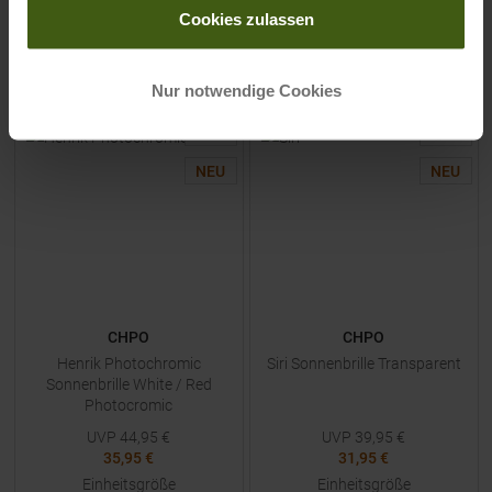
Cookies zulassen
ZUM
PRODUKT
ZUM
PRODUKT
Nur notwendige Cookies
-
20
%
-
20
%
NEU
NEU
CHPO
CHPO
Henrik Photochromic
Siri Sonnenbrille Transparent
Sonnenbrille White / Red
Photocromic
UVP
44,95
€
UVP
39,95
€
35,95 €
31,95 €
Einheitsgröße
Einheitsgröße